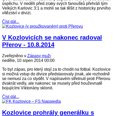
úspěchu. V neděli před zraky svých fanoušků přehráli tým
Velkých Karlovic 3:1 a mohli se tak těšit z historicky prvního
vítězství v divizi.
Číst dál...
V Kozlovicích se nakonec radoval
Přerov - 10.8.2014
Zveřejněno v
Zápasy muži
neděle, 10 srpen 2014 00:00
To byl zápas, pro který stojí za to chodit na fotbal. Kozlovice
si možná vstup do divize představovaly jinak, ale rozhodně
se nemusí za co stydět. V napínavém střetnutí proti Přerovu
dvakrát vedly, ale nakonec se musely před houževnatě
bojujícími Viktoriány sklonit.
Číst dál...
Kozlovice prohrály generálku s