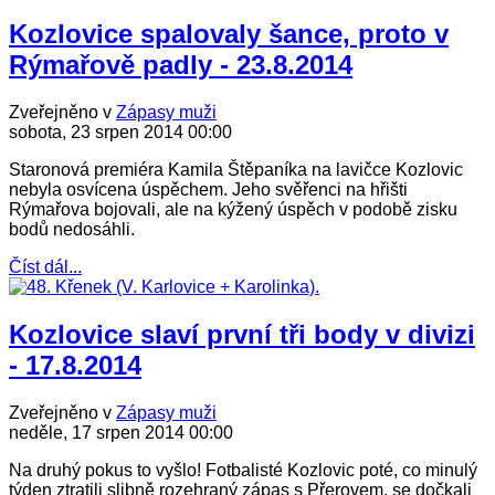
Kozlovice spalovaly šance, proto v
Rýmařově padly - 23.8.2014
Zveřejněno v
Zápasy muži
sobota, 23 srpen 2014 00:00
Staronová premiéra Kamila Štěpaníka na lavičce Kozlovic
nebyla osvícena úspěchem. Jeho svěřenci na hřišti
Rýmařova bojovali, ale na kýžený úspěch v podobě zisku
bodů nedosáhli.
Číst dál...
Kozlovice slaví první tři body v divizi
- 17.8.2014
Zveřejněno v
Zápasy muži
neděle, 17 srpen 2014 00:00
Na druhý pokus to vyšlo! Fotbalisté Kozlovic poté, co minulý
týden ztratili slibně rozehraný zápas s Přerovem, se dočkali