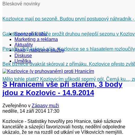
Bleskové novinky
Kozlovice mají po sezoně. Budou první postupový náhradník -
Galetkovi to pálí. Může prožít druhou nejlepší sezonu v Kozlov
Sponzoři klubu
Marketing a reklama
Aktuality
Penalta, dvě krásná sóla. Kozlovice se s hlasatelem rozloučily
Asko - nabízené služby
Diskuse
Umělka
Bek Bznece dvakrát skóroval z přímáku. Kozlovice přesto zvítě
Mělo tohle platit? Kozlovicím uškodil sporný gól. Černá ku...,
S Hranicemi vše při starém, 3 body
jdou z Kozlovic - 14.9.2014
Zveřejněno v
Zápasy muži
neděle, 14 září 2014 17:30
Kozlovice - Statistiky hovořily pro Hranice, také sázkové
kanceláře a sázející favorizovali hosty, nedělní odpoledne
ukázalo, že se na rozdíl od utkání ve Vítkovicích nemýlili.