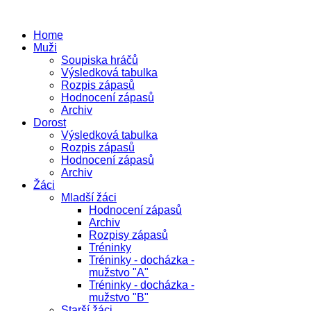
Home
Muži
Soupiska hráčů
Výsledková tabulka
Rozpis zápasů
Hodnocení zápasů
Archiv
Dorost
Výsledková tabulka
Rozpis zápasů
Hodnocení zápasů
Archiv
Žáci
Mladší žáci
Hodnocení zápasů
Archiv
Rozpisy zápasů
Tréninky
Tréninky - docházka -
mužstvo "A"
Tréninky - docházka -
mužstvo "B"
Starší žáci