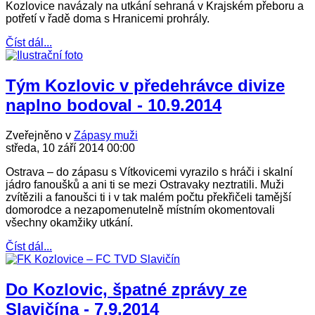
Kozlovice navázaly na utkání sehraná v Krajském přeboru a
potřetí v řadě doma s Hranicemi prohrály.
Číst dál...
Tým Kozlovic v předehrávce divize
naplno bodoval - 10.9.2014
Zveřejněno v
Zápasy muži
středa, 10 září 2014 00:00
Ostrava – do zápasu s Vítkovicemi vyrazilo s hráči i skalní
jádro fanoušků a ani ti se mezi Ostravaky neztratili. Muži
zvítězili a fanoušci ti i v tak malém počtu překřičeli tamější
domorodce a nezapomenutelně místním okomentovali
všechny okamžiky utkání.
Číst dál...
Do Kozlovic, špatné zprávy ze
Slavičína - 7.9.2014