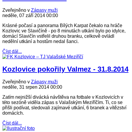
Zveřejněno v
Zápasy muži
neděle, 07 září 2014 00:00
Krásné počasí a panorama Bílých Karpat čekalo na hráče
Kozlovic ve Slavičíně - po 8 minutách utkání bylo po idylce,
domácí Slavičín vstřelil druhou branku, celkově ovládl
nedělní utkání a hostům nedal šanci.
Číst dál...
Kozlovice pokořily Valmez - 31.8.2014
Zveřejněno v
Zápasy muži
neděle, 31 srpen 2014 00:00
Zatím nejnižší divácká návštěva na fotbale v Kozlovicích v
této sezóně viděla zápas s Valašským Meziříčím. Ti, co se
přišli podívat, sledovali zajímavé utkání, 6 branek a vítězství
domácích.
Číst dál...