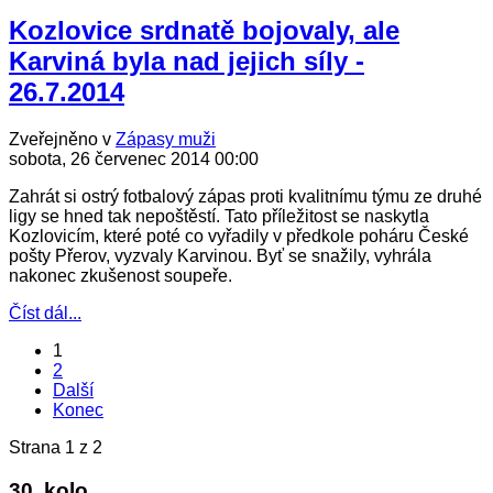
Kozlovice srdnatě bojovaly, ale
Karviná byla nad jejich síly -
26.7.2014
Zveřejněno v
Zápasy muži
sobota, 26 červenec 2014 00:00
Zahrát si ostrý fotbalový zápas proti kvalitnímu týmu ze druhé
ligy se hned tak nepoštěstí. Tato příležitost se naskytla
Kozlovicím, které poté co vyřadily v předkole poháru České
pošty Přerov, vyzvaly Karvinou. Byť se snažily, vyhrála
nakonec zkušenost soupeře.
Číst dál...
1
2
Další
Konec
Strana 1 z 2
30. kolo