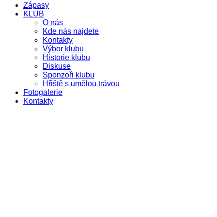
Zápasy
KLUB
O nás
Kde nás najdete
Kontakty
Výbor klubu
Historie klubu
Diskuse
Sponzoři klubu
Hřiště s umělou trávou
Fotogalerie
Kontakty