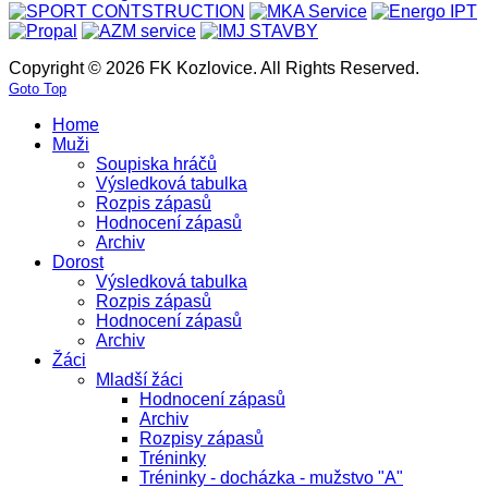
Copyright © 2026 FK Kozlovice. All Rights Reserved.
Goto Top
Home
Muži
Soupiska hráčů
Výsledková tabulka
Rozpis zápasů
Hodnocení zápasů
Archiv
Dorost
Výsledková tabulka
Rozpis zápasů
Hodnocení zápasů
Archiv
Žáci
Mladší žáci
Hodnocení zápasů
Archiv
Rozpisy zápasů
Tréninky
Tréninky - docházka - mužstvo "A"