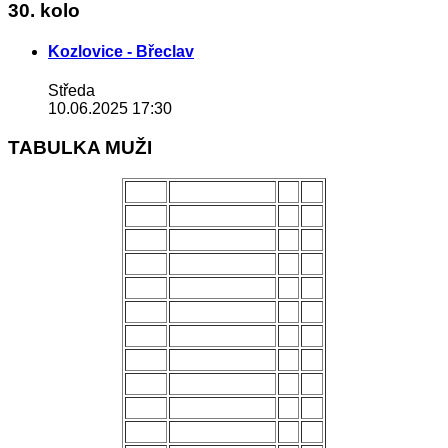
30. kolo
Kozlovice - Břeclav
Středa
10.06.2025 17:30
TABULKA MUŽI
POŘ.
NÁZEV MUŽSTVA
Z
B
1.
Uherský Brod
28
70
2.
Kozlovice
28
56
3.
Strání
28
54
4.
Všechovice
28
53
5.
Lanžhot
28
49
6.
Slavičín
28
45
7.
Brumov
28
43
8.
Bzenec
28
42
9.
Baťov
28
37
10.
Břeclav
28
33