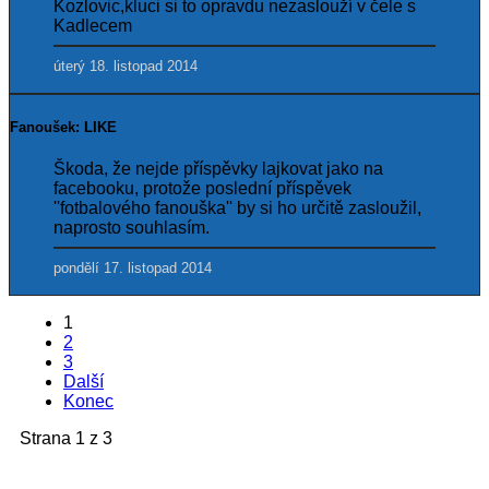
Kozlovic,kluci si to opravdu nezaslouží v čele s
Kadlecem
úterý 18. listopad 2014
Fanoušek: LIKE
Škoda, že nejde příspěvky lajkovat jako na
facebooku, protože poslední příspěvek
''fotbalového fanouška'' by si ho určitě zasloužil,
naprosto souhlasím.
pondělí 17. listopad 2014
1
2
3
Další
Konec
Strana 1 z 3