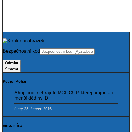
Bezpečnostní kód
Odeslat
Smazat
Petris: Pohár
Ahoj, proč nehrajete MOL CUP, kterej hrajou aji
menší dědiny :D
úterý 28. červen 2016
míra: míra