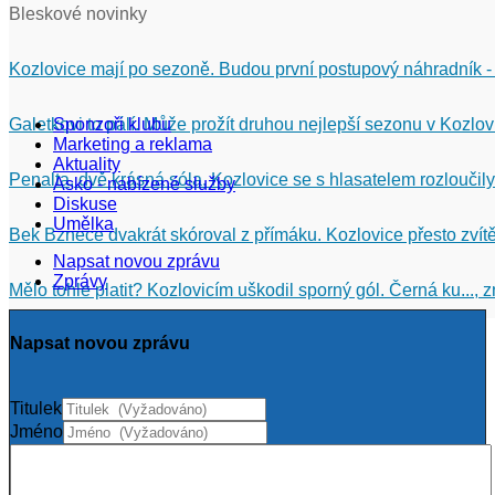
Bleskové novinky
Kozlovice mají po sezoně. Budou první postupový náhradník -
Galetkovi to pálí. Může prožít druhou nejlepší sezonu v Kozlov
Sponzoři klubu
Marketing a reklama
Aktuality
Penalta, dvě krásná sóla. Kozlovice se s hlasatelem rozloučily
Asko - nabízené služby
Diskuse
Umělka
Bek Bznece dvakrát skóroval z přímáku. Kozlovice přesto zvítě
Napsat novou zprávu
Zprávy
Mělo tohle platit? Kozlovicím uškodil sporný gól. Černá ku...,
Napsat novou zprávu
Titulek
Jméno