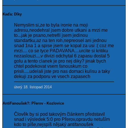
Kaďa: Díky
Nemyslim si,ze to byla ironie na moji
adresu,neodehral jsem dobre utkani a mrzi me
to...jak je psano,netrefil jsem jedinou
standartku,az na ten roh,nepreosel ani jednou
snad 1na 1 a spise jsem se kopal za usi :( coz me
mrzi.... co se tyce PADAVANA....urcite si kritiku
nezaslouzi....v divizi odchytal 6 zapasu dostal 5
golu a tento clanek je pro nej diky? jinak bych
chtel podekovat vsem fanouskum co
prisli.....udelali jste pro nas domaci kulisu a taky
dekuji za podporu ve vsech zapasech
úterý 18. listopad 2014
AntiFanoušek?: Přerov - Kozlovice
Člověk by si pod takovým článkem představil
snad i výsledek 5:0 pro Přerov,opravdu netuším
kdo to píše,nejspíš nějaký antifanoušek