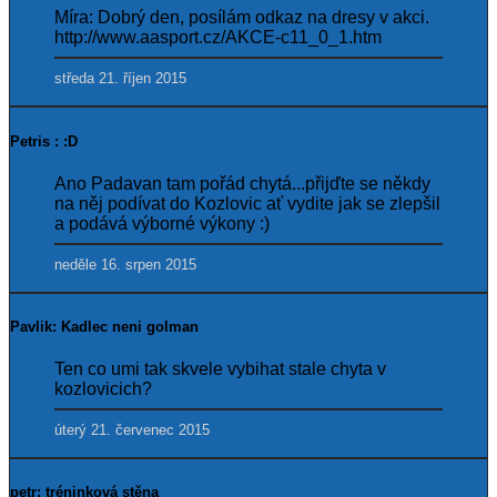
Míra: Dobrý den, posílám odkaz na dresy v akci.
http://www.aasport.cz/AKCE-c11_0_1.htm
středa 21. říjen 2015
Petris : :D
Ano Padavan tam pořád chytá...přijďte se někdy
na něj podívat do Kozlovic ať vydite jak se zlepšil
a podává výborné výkony :)
neděle 16. srpen 2015
Pavlik: Kadlec neni golman
Ten co umi tak skvele vybihat stale chyta v
kozlovicich?
úterý 21. červenec 2015
petr: tréninková stěna