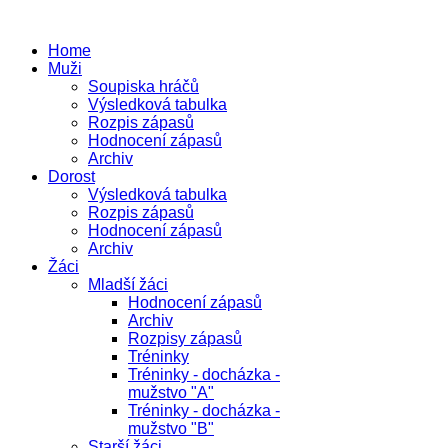
Home
Muži
Soupiska hráčů
Výsledková tabulka
Rozpis zápasů
Hodnocení zápasů
Archiv
Dorost
Výsledková tabulka
Rozpis zápasů
Hodnocení zápasů
Archiv
Žáci
Mladší žáci
Hodnocení zápasů
Archiv
Rozpisy zápasů
Tréninky
Tréninky - docházka -
mužstvo "A"
Tréninky - docházka -
mužstvo "B"
Starší žáci