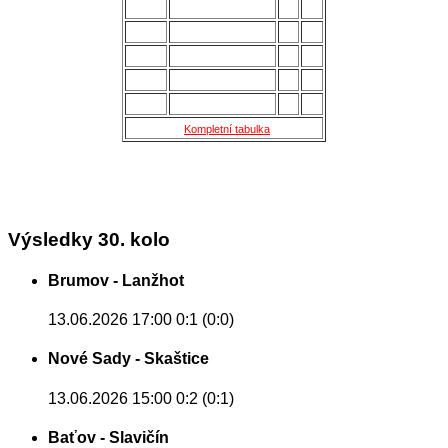
11.
Kroměříž B
28
27
12.
Holešov
28
24
13.
Šternberk
28
22
14.
Nové Sady
28
18
15.
Skaštice
28
16
Kompletní tabulka
Výsledky 30. kolo
Brumov - Lanžhot
13.06.2026 17:00
0:1 (0:0)
Nové Sady - Skaštice
13.06.2026 15:00
0:2 (0:1)
Baťov - Slavičín