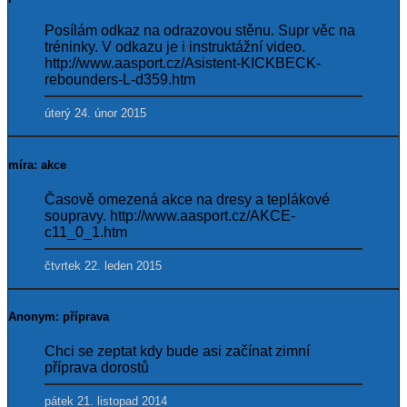
Posílám odkaz na odrazovou stěnu. Supr věc na
tréninky. V odkazu je i instruktážní video.
http://www.aasport.cz/Asistent-KICKBECK-
rebounders-L-d359.htm
úterý 24. únor 2015
míra: akce
Časově omezená akce na dresy a teplákové
soupravy. http://www.aasport.cz/AKCE-
c11_0_1.htm
čtvrtek 22. leden 2015
Anonym: příprava
Chci se zeptat kdy bude asi začínat zimní
příprava dorostů
pátek 21. listopad 2014