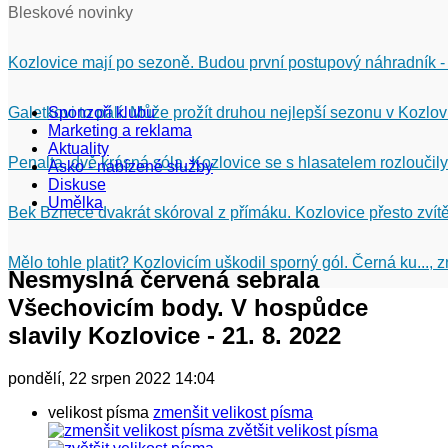
Bleskové novinky
Kozlovice mají po sezoně. Budou první postupový náhradník -
Galetkovi to pálí. Může prožít druhou nejlepší sezonu v Kozlov
Sponzoři klubu
Marketing a reklama
Aktuality
Penalta, dvě krásná sóla. Kozlovice se s hlasatelem rozloučily
Asko - nabízené služby
Diskuse
Umělka
Bek Bznece dvakrát skóroval z přímáku. Kozlovice přesto zvítě
Mělo tohle platit? Kozlovicím uškodil sporný gól. Černá ku...,
Nesmyslná červená sebrala
Všechovicím body. V hospůdce
slavily Kozlovice - 21. 8. 2022
pondělí, 22 srpen 2022 14:04
velikost písma
zmenšit velikost písma
zvětšit velikost písma