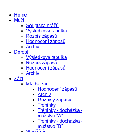
Home
Muži
Soupiska hráčů
Výsledková tabulka
Rozpis zápasů
Hodnocení zápasů
Archiv
Dorost
Výsledková tabulka
Rozpis zápasů
Hodnocení zápasů
Archiv
Žáci
Mladší žáci
Hodnocení zápasů
Archiv
Rozpisy zápasů
Tréninky
Tréninky - docházka -
mužstvo "A"
Tréninky - docházka -
mužstvo "B"
Starší žáci