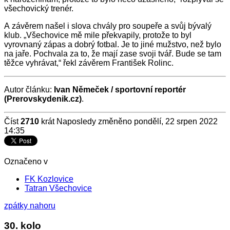
všechovický trenér.
A závěrem našel i slova chvály pro soupeře a svůj bývalý
klub. „Všechovice mě mile překvapily, protože to byl
vyrovnaný zápas a dobrý fotbal. Je to jiné mužstvo, než bylo
na jaře. Pochvala za to, že mají zase svoji tvář. Bude se tam
těžce vyhrávat,“ řekl závěrem František Rolinc.
Autor článku:
Ivan Němeček / sportovní reportér
(Prerovskydenik.cz)
.
Číst
2710
krát
Naposledy změněno pondělí, 22 srpen 2022
14:35
Označeno v
FK Kozlovice
Tatran Všechovice
zpátky nahoru
30. kolo