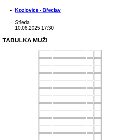
Kozlovice - Břeclav
Středa
10.06.2025 17:30
TABULKA MUŽI
POŘ.
NÁZEV MUŽSTVA
Z
B
1.
Uherský Brod
28
70
2.
Kozlovice
28
56
3.
Strání
28
54
4.
Všechovice
28
53
5.
Lanžhot
28
49
6.
Slavičín
28
45
7.
Brumov
28
43
8.
Bzenec
28
42
9.
Baťov
28
37
10.
Břeclav
28
33
11.
Kroměříž B
28
27