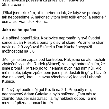
Všechovicích posezení ku příležitosti nedávných
58. narozenin.
„Říkal jsem klukům, ať to neberou tak, že když se prohraje,
tak neposedíme. A nakonec v tom bylo tolik emocí a euforie,“
usmál se František Rolinc.
Jako na houpačce
Ale pěkně popořádku. Kozlovice neproměnily své úvodní
šance a Jan Plešek z penalty otevřel skóre. Po změně stran
navíc na 2:0 zvyšoval Skácel a Dan Kuchař nevyužil
možnost dát na 3:0.
„Měli jsme ten zápas pod kontrolou. Pak jsme se ale nechali
zbytečně vyloučit. Radek (Skácel) za to byl potrestán tím, že
jsme prohráli. Mrzelo ho to, nelámal bych nad ním hůl. Víc
mě mrzelo, jakým způsobem jsme pak dostali tři góly, hlavně
dva na konci,“ kroutil hlavou všechovický lodivod Lubomír
Kubica.
Klíčový byl podle něj gól Kozlů na 2:1. Propadlý roh,
neobsazený Adam Galetka a bylo sníženo. „Tam nás to
zlomilo. Soupeř nás zatlačil a my nekladli odpor. To mě
mrzelo,“ přiznal domácí trenér.