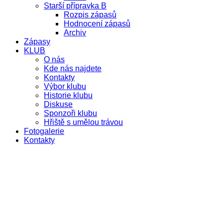
Starší přípravka B
Rozpis zápasů
Hodnocení zápasů
Archiv
Zápasy
KLUB
O nás
Kde nás najdete
Kontakty
Výbor klubu
Historie klubu
Diskuse
Sponzoři klubu
Hřiště s umělou trávou
Fotogalerie
Kontakty