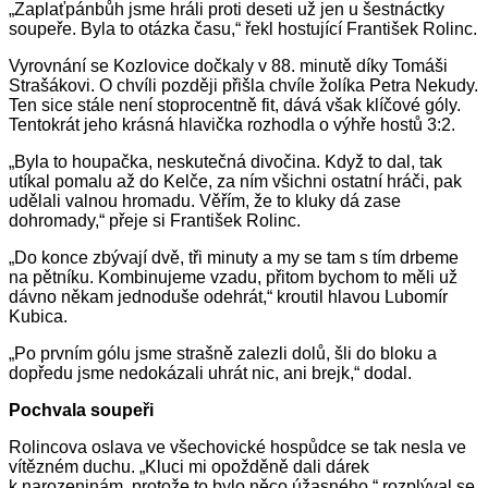
„Zaplaťpánbůh jsme hráli proti deseti už jen u šestnáctky
soupeře. Byla to otázka času,“ řekl hostující František Rolinc.
Vyrovnání se Kozlovice dočkaly v 88. minutě díky Tomáši
Strašákovi. O chvíli později přišla chvíle žolíka Petra Nekudy.
Ten sice stále není stoprocentně fit, dává však klíčové góly.
Tentokrát jeho krásná hlavička rozhodla o výhře hostů 3:2.
„Byla to houpačka, neskutečná divočina. Když to dal, tak
utíkal pomalu až do Kelče, za ním všichni ostatní hráči, pak
udělali valnou hromadu. Věřím, že to kluky dá zase
dohromady,“ přeje si František Rolinc.
„Do konce zbývají dvě, tři minuty a my se tam s tím drbeme
na pětníku. Kombinujeme vzadu, přitom bychom to měli už
dávno někam jednoduše odehrát,“ kroutil hlavou Lubomír
Kubica.
„Po prvním gólu jsme strašně zalezli dolů, šli do bloku a
dopředu jsme nedokázali uhrát nic, ani brejk,“ dodal.
Pochvala soupeři
Rolincova oslava ve všechovické hospůdce se tak nesla ve
vítězném duchu. „Kluci mi opožděně dali dárek
k narozeninám, protože to bylo něco úžasného,“ rozplýval se