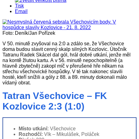
Tisk
Email
Foto: Deník/Jan Pořízek
V 50. minutě zvyšoval na 2:0 a zdálo se, že Všechovice
doma budou slavit cenný skalp silných Kozlovic. Útočník
Tatranu Radek Skácel dal gól, hrál dobré utkání, jenže měl
na kontě žlutou kartu. A v 56. minutě nepochopitelně (a
hlavně zbytečně) zakopl míč v přerušené hře někam na
střechu všechovické hospůdky. V té tak nakonec slavili
hosté, kteří snížili a góly z 88. a 89. minuty dokonali málo
vídaný obrat.
Tatran Všechovice – FK
Kozlovice 2:3 (1:0)
Místo utkání:
Všechovice
Rozhodčí:
Vlk – Mikulášek, Poláček