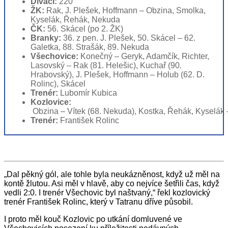
Diváci:
220
ŽK:
Rak, J. Plešek, Hoffmann – Obzina, Smolka,
Kyselák, Řehák, Nekuda
ČK:
56. Skácel (po 2. ŽK)
Branky:
36. z pen. J. Plešek, 50. Skácel – 62.
Galetka, 88. Strašák, 89. Nekuda
Všechovice:
Konečný – Geryk, Adamčík, Richter,
Lasovský – Rak (81. Helešic), Kuchař (90.
Hrabovský), J. Plešek, Hoffmann – Holub (62. D.
Rolinc), Skácel
Trenér:
Lubomír Kubica
Kozlovice:
 Obzina – Vítek (68. Nekuda), Kostka, Řehák, Kyselák
Trenér:
František Rolinc
„Dal pěkný gól, ale tohle byla neukázněnost, když už měl na
kontě žlutou. Asi měl v hlavě, aby co nejvíce šetřili čas, když
vedli 2:0. I trenér Všechovic byl naštvaný,“ řekl kozlovický
trenér František Rolinc, který v Tatranu dříve působil.
I proto měl kouč Kozlovic po utkání domluvené ve