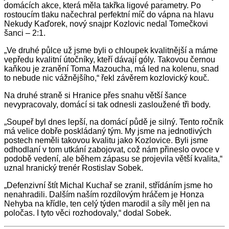
domácích akce, která měla takřka ligové parametry. Po
rostoucím tlaku načechral perfektní míč do vápna na hlavu
Nekudy Kaďorek, nový snajpr Kozlovic nedal Tomečkovi
šanci – 2:1.
„Ve druhé půlce už jsme byli o chloupek kvalitnější a máme
vepředu kvalitní útočníky, kteří dávají góly. Takovou černou
kaňkou je zranění Toma Mazoucha, má led na kolenu, snad
to nebude nic vážnějšího,“ řekl závěrem kozlovický kouč.
Na druhé straně si Hranice přes snahu větší šance
nevypracovaly, domácí si tak odnesli zasloužené tři body.
„Soupeř byl dnes lepší, na domácí půdě je silný. Tento ročník
má velice dobře poskládaný tým. My jsme na jednotlivých
postech neměli takovou kvalitu jako Kozlovice. Byli jsme
odhodlaní v tom utkání zabojovat, což nám přineslo ovoce v
podobě vedení, ale během zápasu se projevila větší kvalita,“
uznal hranický trenér Rostislav Sobek.
„Defenzivní štít Michal Kuchař se zranil, střídáním jsme ho
nenahradili. Dalším naším rozdílovým hráčem je Honza
Nehyba na křídle, ten celý týden marodil a síly měl jen na
poločas. I tyto věci rozhodovaly,“ dodal Sobek.