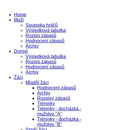
Home
Muži
Soupiska hráčů
Výsledková tabulka
Rozpis zápasů
Hodnocení zápasů
Archiv
Dorost
Výsledková tabulka
Rozpis zápasů
Hodnocení zápasů
Archiv
Žáci
Mladší žáci
Hodnocení zápasů
Archiv
Rozpisy zápasů
Tréninky
Tréninky - docházka -
mužstvo "A"
Tréninky - docházka -
mužstvo "B"
Starší žáci