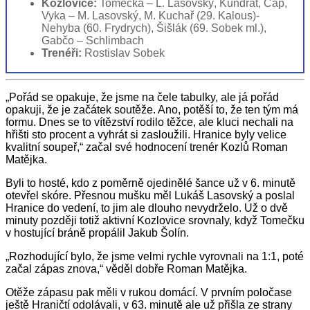
Kozlovice:
Tomečka – L. Lasovský, Kundrát, Čáp,
Vyka – M. Lasovský, M. Kuchař (29. Kalous)-
Nehyba (60. Frydrych), Šišlák (69. Sobek ml.),
Gabčo – Schlimbach
Trenéři:
Rostislav Sobek
„Pořád se opakuje, že jsme na čele tabulky, ale já pořád
opakuji, že je začátek soutěže. Ano, potěší to, že ten tým má
formu. Dnes se to vítězství rodilo těžce, ale kluci nechali na
hřišti sto procent a vyhrát si zasloužili. Hranice byly velice
kvalitní soupeř,“ začal své hodnocení trenér Kozlů Roman
Matějka.
Byli to hosté, kdo z poměrně ojedinělé šance už v 6. minutě
otevřel skóre. Přesnou mušku měl Lukáš Lasovský a poslal
Hranice do vedení, to jim ale dlouho nevydrželo. Už o dvě
minuty později totiž aktivní Kozlovice srovnaly, když Tomečku
v hostující bráně propálil Jakub Šolín.
„Rozhodující bylo, že jsme velmi rychle vyrovnali na 1:1, poté
začal zápas znova,“ věděl dobře Roman Matějka.
Otěže zápasu pak měli v rukou domácí. V prvním poločase
ještě Hraničtí odolávali, v 63. minutě ale už přišla ze strany