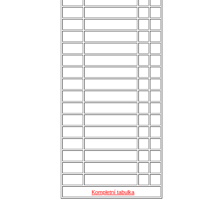
POŘ.
NÁZEV MUŽSTVA
Z
B
1.
Uherský Brod
28
70
2.
Kozlovice
28
56
3.
Strání
28
54
4.
Všechovice
28
53
5.
Lanžhot
28
49
6.
Slavičín
28
45
7.
Brumov
28
43
8.
Bzenec
28
42
9.
Baťov
28
37
10.
Břeclav
28
33
11.
Kroměříž B
28
27
12.
Holešov
28
24
13.
Šternberk
28
22
14.
Nové Sady
28
18
15.
Skaštice
28
16
Kompletní tabulka