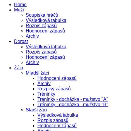
Home
Muži
Soupiska hráčů
Výsledková tabulka
Rozpis zápasů
Hodnocení zápasů
Archiv
Dorost
Výsledková tabulka
Rozpis zápasů
Hodnocení zápasů
Archiv
Žáci
Mladší žáci
Hodnocení zápasů
Archiv
Rozpisy zápasů
Tréninky
Tréninky - docházka - mužstvo "A"
Tréninky - docházka - mužstvo "B"
Starší žáci
Výsledková tabulka
Rozpis zápasů
Hodnocení zápasů
Archiv