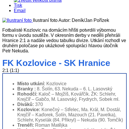
Tisk
Email
Ilustraní foto
Autor: Deník/Jan Pořízek
Fotbalisté Kozlovic na domácím hřišti potvrdili výbornou
formu v úvodu soutěže. V okresním derby v neděli přehráli
Hranice 2:1 a nadále vedou tabulku divize. Utkání rozhodl ve
druhém poločase po ukázkové spolupráci hlavou útočník
Petr Nekuda.
F
K Kozlovice - SK Hranice
2:1 (1:1)
Místo utkání:
Kozlovice
Branky :
8. Šolín, 63. Nekuda – 6. L. Lasovský
Rohodčí:
Kaloč – Mojžíš, Kovářčík. ŽK: Schlehr,
Krejčíř – Gabčo, M. Lasovský, Frydrych, Sobek ml.
Diváků:
370
Kozlovice:
Konečný – Střelec, Ma. Král, M. Dostál,
Krejčíř – Kaďorek, Šolín, Mazouch (21. Pavelka),
Schlehr, Kyselák (84. Přikryl) – Nekuda (90. Tomčík)
Trenéři:
Roman Matějka