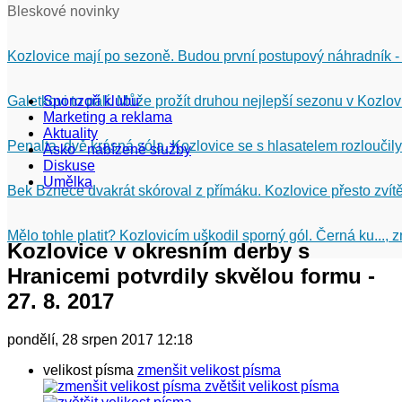
Bleskové novinky
Kozlovice mají po sezoně. Budou první postupový náhradník -
Galetkovi to pálí. Může prožít druhou nejlepší sezonu v Kozlov
Sponzoři klubu
Marketing a reklama
Aktuality
Penalta, dvě krásná sóla. Kozlovice se s hlasatelem rozloučily
Asko - nabízené služby
Diskuse
Umělka
Bek Bznece dvakrát skóroval z přímáku. Kozlovice přesto zvítě
Mělo tohle platit? Kozlovicím uškodil sporný gól. Černá ku...,
Kozlovice v okresním derby s
Hranicemi potvrdily skvělou formu -
27. 8. 2017
pondělí, 28 srpen 2017 12:18
velikost písma
zmenšit velikost písma
zvětšit velikost písma