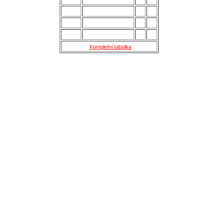
13.
Šternberk
28
22
14.
Nové Sady
28
18
15.
Skaštice
28
16
Kompletní tabulka