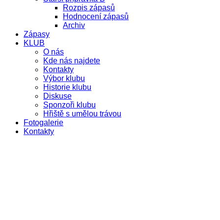
Rozpis zápasů
Hodnocení zápasů
Archiv
Zápasy
KLUB
O nás
Kde nás najdete
Kontakty
Výbor klubu
Historie klubu
Diskuse
Sponzoři klubu
Hřiště s umělou trávou
Fotogalerie
Kontakty