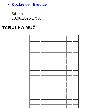
Kozlovice - Břeclav
Středa
10.06.2025 17:30
TABULKA MUŽI
POŘ.
NÁZEV MUŽSTVA
Z
B
1.
Uherský Brod
28
70
2.
Kozlovice
28
56
3.
Strání
28
54
4.
Všechovice
28
53
5.
Lanžhot
28
49
6.
Slavičín
28
45
7.
Brumov
28
43
8.
Bzenec
28
42
9.
Baťov
28
37
10.
Břeclav
28
33
11.
Kroměříž B
28
27
12.
Holešov
28
24