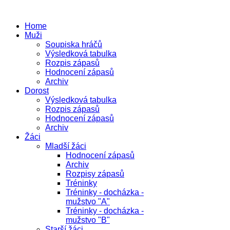
Home
Muži
Soupiska hráčů
Výsledková tabulka
Rozpis zápasů
Hodnocení zápasů
Archiv
Dorost
Výsledková tabulka
Rozpis zápasů
Hodnocení zápasů
Archiv
Žáci
Mladší žáci
Hodnocení zápasů
Archiv
Rozpisy zápasů
Tréninky
Tréninky - docházka -
mužstvo "A"
Tréninky - docházka -
mužstvo "B"
Starší žáci