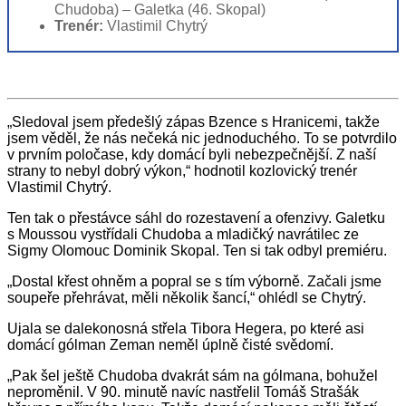
Chudoba) – Galetka (46. Skopal)
Trenér:
Vlastimil Chytrý
„Sledoval jsem předešlý zápas Bzence s Hranicemi, takže
jsem věděl, že nás nečeká nic jednoduchého. To se potvrdilo
v prvním poločase, kdy domácí byli nebezpečnější. Z naší
strany to nebyl dobrý výkon,“ hodnotil kozlovický trenér
Vlastimil Chytrý.
Ten tak o přestávce sáhl do rozestavení a ofenzivy. Galetku
s Moussou vystřídali Chudoba a mladičký navrátilec ze
Sigmy Olomouc Dominik Skopal. Ten si tak odbyl premiéru.
„Dostal křest ohněm a popral se s tím výborně. Začali jsme
soupeře přehrávat, měli několik šancí,“ ohlédl se Chytrý.
Ujala se dalekonosná střela Tibora Hegera, po které asi
domácí gólman Zeman neměl úplně čisté svědomí.
„Pak šel ještě Chudoba dvakrát sám na gólmana, bohužel
neproměnil. V 90. minutě navíc nastřelil Tomáš Strašák