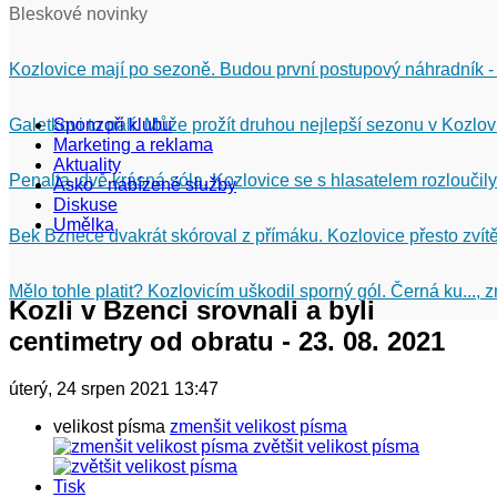
Bleskové novinky
Kozlovice mají po sezoně. Budou první postupový náhradník -
Galetkovi to pálí. Může prožít druhou nejlepší sezonu v Kozlov
Sponzoři klubu
Marketing a reklama
Aktuality
Penalta, dvě krásná sóla. Kozlovice se s hlasatelem rozloučily
Asko - nabízené služby
Diskuse
Umělka
Bek Bznece dvakrát skóroval z přímáku. Kozlovice přesto zvítě
Mělo tohle platit? Kozlovicím uškodil sporný gól. Černá ku...,
Kozli v Bzenci srovnali a byli
centimetry od obratu - 23. 08. 2021
úterý, 24 srpen 2021 13:47
velikost písma
zmenšit velikost písma
zvětšit velikost písma
Tisk