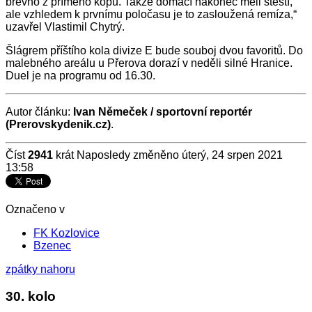
břevno z přímého kopu. Takže domácí nakonec měli štěstí,
ale vzhledem k prvnímu poločasu je to zasloužená remíza,“
uzavřel Vlastimil Chytrý.
Šlágrem příštího kola divize E bude souboj dvou favoritů. Do
malebného areálu u Přerova dorazí v neděli silné Hranice.
Duel je na programu od 16.30.
Autor článku:
Ivan Němeček / sportovní reportér
(Prerovskydenik.cz)
.
Číst
2941
krát
Naposledy změněno úterý, 24 srpen 2021
13:58
Označeno v
FK Kozlovice
Bzenec
zpátky nahoru
30. kolo