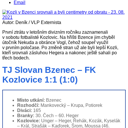
Email
Autor: Deník / VLP Externista
První ztrátu v letošním divizním ročníku zaznamenali
v sobotu fotbalisté Kozlovic. Na hřišti Bzence jim chyběl
útočník Nekuda a obránce Vogl, čehož soupeř využil
v prvním poločase. Po změně stran už ale byli lepší Kozli,
kteří srovnali zásluhou Hegera a nakonec ještě sahali po
třech bodech.
TJ Slovan Bzenec – FK
Kozlovice 1:1 (1:0)
Místo utkání:
Bzenec
Rozhodčí:
Mankovecký – Krupa, Potiorek
Diváci:
165
Branky:
30. Čech – 60. Heger
Kozlovice:
Unger – Heger, Řehák, Kozák, Kyselák
– Král, Strašák – Kaďorek, Šrom, Moussa (46.