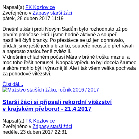
Napsal(a)
FK Kozlovice
Zveřejněno v
Zápasy starší žáci
pátek, 28 duben 2017 11:19
Dnešní utkání proti Novým Sadům bylo rozhodnuto už po
prvním poločase. Hráli jsme hodně aktivně a soupeři
nastříleli čtyři branky. Po přestávce se už jen dohrávalo,
přidali jsme ještě jednu branku, soupeře neustále přehrávali
a naprosto zaslouženě zvítězili.
V dnešním chladném počasí Mára v bráně trošku mrznul a
moc toho řešit nemusel. Naopak vpředu to byl docela šrumec
a skóre mohlo být i výraznější. Ale i tak všem veliká pochvala
za pohodové vítězství.
Číst dál...
Starší žáci si připsali rekordní vítězství
v krajském přeboru! - 21.4.2017
Napsal(a)
FK Kozlovice
Zveřejněno v
Zápasy starší žáci
neděle, 23 duben 2017 22:31