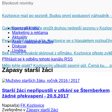
Bleskové novinky
Kozlovice mají po sezoně. Budou první postupový náhradník -
Galetkovi to pálí. Může prožít druhou nejlepší sezonu v Kozlov
Sponzoři klubu
Marketing a reklama
Aktuality
Penalta, dvě krásná sóla. Kozlovice se s hlasatelem rozloučily
Asko - nabízené služby
Diskuse
Umělka
Bek Bznece dvakrát skóroval z přímáku. Kozlovice přesto zvítě
Přihlásit se k odběru tohoto kanálu RSS
Mělo tohle platit? Kozlovicím uškodil sporný gól. Černá ku...,
Zápasy starší žáci
Starší žáci nepřipustili v utkání se Šternberkem
žádné překvapení - 20.5.2017
Napsal(a)
FK Kozlovice
Zveřejněno v
Zápasy starší žáci