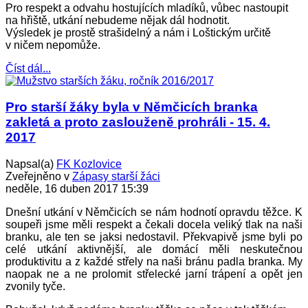
Pro respekt a odvahu hostujících mladíků, vůbec nastoupit
na hřiště, utkání nebudeme nějak dál hodnotit.
Výsledek je prostě strašidelný a nám i Loštickým určitě
v ničem nepomůže.
Číst dál...
Pro starší žáky byla v Němčicích branka
zakletá a proto zaslouženě prohráli - 15. 4.
2017
Napsal(a)
FK Kozlovice
Zveřejněno v
Zápasy starší žáci
neděle, 16 duben 2017 15:39
Dnešní utkání v Němčicích se nám hodnotí opravdu těžce. K
soupeři jsme měli respekt a čekali docela veliký tlak na naši
branku, ale ten se jaksi nedostavil. Překvapivě jsme byli po
celé utkání aktivnější, ale domácí měli neskutečnou
produktivitu a z každé střely na naši bránu padla branka. My
naopak ne a ne prolomit střelecké jarní trápení a opět jen
zvonily tyče.