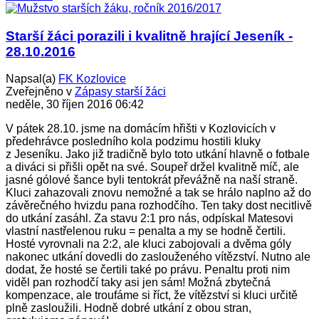
Starší žáci porazili i kvalitně hrající Jeseník -
28.10.2016
Napsal(a)
FK Kozlovice
Zveřejněno v
Zápasy starší žáci
neděle, 30 říjen 2016 06:42
V pátek 28.10. jsme na domácím hřišti v Kozlovicích v
předehrávce posledního kola podzimu hostili kluky
z Jeseníku. Jako již tradičně bylo toto utkání hlavně o fotbale
a diváci si přišli opět na své. Soupeř držel kvalitně míč, ale
jasné gólové šance byli tentokrát převážně na naší straně.
Kluci zahazovali znovu nemožné a tak se hrálo naplno až do
závěrečného hvizdu pana rozhodčího. Ten taky dost necitlivě
do utkání zasáhl. Za stavu 2:1 pro nás, odpískal Matesovi
vlastní nastřelenou ruku = penalta a my se hodně čertili.
Hosté vyrovnali na 2:2, ale kluci zabojovali a dvěma góly
nakonec utkání dovedli do zaslouženého vítězství. Nutno ale
dodat, že hosté se čertili také po právu. Penaltu proti nim
viděl pan rozhodčí taky asi jen sám! Možná zbytečná
kompenzace, ale troufáme si říct, že vítězství si kluci určitě
plně zasloužili. Hodně dobré utkání z obou stran,