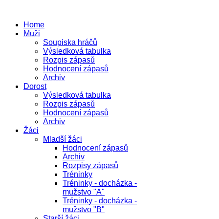
Home
Muži
Soupiska hráčů
Výsledková tabulka
Rozpis zápasů
Hodnocení zápasů
Archiv
Dorost
Výsledková tabulka
Rozpis zápasů
Hodnocení zápasů
Archiv
Žáci
Mladší žáci
Hodnocení zápasů
Archiv
Rozpisy zápasů
Tréninky
Tréninky - docházka -
mužstvo "A"
Tréninky - docházka -
mužstvo "B"
Starší žáci