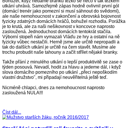
Bohužel, když nedáme branku těžko se něco v tak těžkém
utkání uhrává. Samozřejmě zápas hodně ovlivnil první gól
(domácí trenér jako pomezní si musí sáhnout do svědomí),
ale naše nemohoucnost v zakončení a obrovská bojovnost
fyzicky zdatných domácích hráčů, bohužel rozhodla. Porážka
je to krutá, ale za naši nešikovnost v koncovce naprosto
zasloužená. Jednoduchost domácích tentokrát stačila.
Výborní stopeři nám vymazali Vláďu ze hry a ostatní na ně
fyzicky vůbec nestačili. Herně jsme ale určitě nepropadli a
tak do dalších utkání je určitě na čem stavět. Musíme ale
trochu probudit naše tahouny a začít střílet nějaké branky.
Takže přání z minulého utkání o lepší produktivitě se zase o
týden posouvá. Nevadí, hodit za hlavu a jedeme dál, i když
slova domácího pomezního po utkání ,,přeci nepoškodím
vlastní družstvo", mi připadají neuvěřitelná ještě teď.
Nicméně chlapci, dnes za nemohoucnost naprosto
zasloužená NULA!!!
Číst dál...