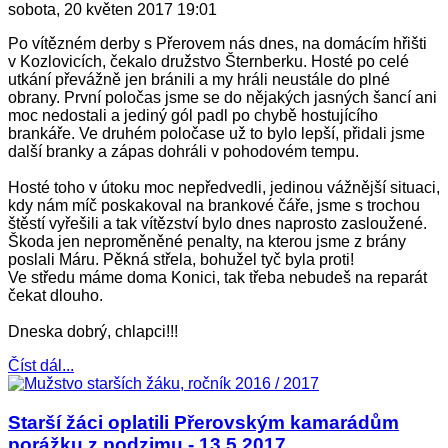
sobota, 20 květen 2017 19:01
Po vítězném derby s Přerovem nás dnes, na domácím hřišti
v Kozlovicích, čekalo družstvo Šternberku. Hosté po celé
utkání převážně jen bránili a my hráli neustále do plné
obrany. První poločas jsme se do nějakých jasných šancí ani
moc nedostali a jediný gól padl po chybě hostujícího
brankáře. Ve druhém poločase už to bylo lepší, přidali jsme
další branky a zápas dohráli v pohodovém tempu.
Hosté toho v útoku moc nepředvedli, jedinou vážnější situaci,
kdy nám míč poskakoval na brankové čáře, jsme s trochou
štěstí vyřešili a tak vítězství bylo dnes naprosto zasloužené.
Škoda jen neproměněné penalty, na kterou jsme z brány
poslali Máru. Pěkná střela, bohužel tyč byla proti!
Ve středu máme doma Konici, tak třeba nebudeš na reparát
čekat dlouho.
Dneska dobrý, chlapci!!!
Číst dál...
Starší žáci oplatili Přerovským kamarádům
porážku z podzimu - 13.5.2017