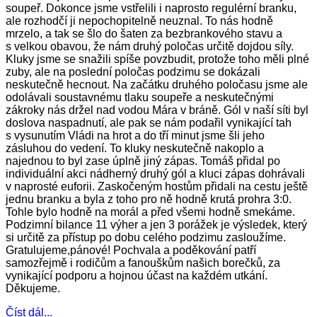
soupeř. Dokonce jsme vstřelili i naprosto regulérní branku,
ale rozhodčí ji nepochopitelně neuznal. To nás hodně
mrzelo, a tak se šlo do šaten za bezbrankového stavu a
s velkou obavou, že nám druhý poločas určitě dojdou síly.
Kluky jsme se snažili spíše povzbudit, protože toho měli plné
zuby, ale na poslední poločas podzimu se dokázali
neskutečně hecnout. Na začátku druhého poločasu jsme ale
odolávali soustavnému tlaku soupeře a neskutečnými
zákroky nás držel nad vodou Mára v bráně. Gól v naší síti byl
doslova naspadnutí, ale pak se nám podařil vynikající tah
s vysunutím Vládi na hrot a do tří minut jsme šli jeho
zásluhou do vedení. To kluky neskutečně nakoplo a
najednou to byl zase úplně jiný zápas. Tomáš přidal po
individuální akci nádherný druhý gól a kluci zápas dohrávali
v naprosté euforii. Zaskočeným hostům přidali na cestu ještě
jednu branku a byla z toho pro ně hodně krutá prohra 3:0.
Tohle bylo hodně na morál a před všemi hodně smekáme.
Podzimní bilance 11 výher a jen 3 porážek je výsledek, který
si určitě za přístup po dobu celého podzimu zasloužíme.
Gratulujeme,pánové! Pochvala a poděkování patří
samozřejmě i rodičům a fanouškům našich borečků, za
vynikající podporu a hojnou účast na každém utkání.
Děkujeme.
Číst dál...