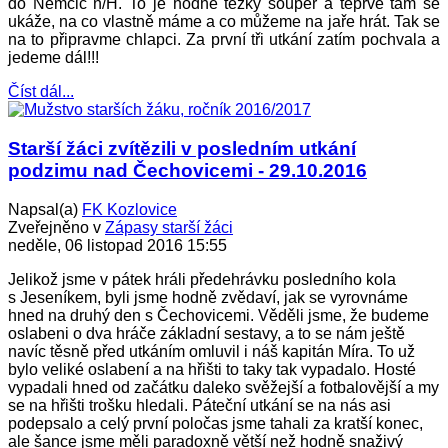
do Němčic n/H. To je hodně těžký soupeř a teprve tam se
ukáže, na co vlastně máme a co můžeme na jaře hrát. Tak se
na to připravme chlapci. Za první tři utkání zatím pochvala a
jedeme dál!!!
Číst dál...
Starší žáci zvítězili v posledním utkání
podzimu nad Čechovicemi - 29.10.2016
Napsal(a)
FK Kozlovice
Zveřejněno v
Zápasy starší žáci
neděle, 06 listopad 2016 15:55
Jelikož jsme v pátek hráli předehrávku posledního kola
s Jeseníkem, byli jsme hodně zvědaví, jak se vyrovnáme
hned na druhý den s Čechovicemi. Věděli jsme, že budeme
oslabeni o dva hráče základní sestavy, a to se nám ještě
navíc těsně před utkáním omluvil i náš kapitán Míra. To už
bylo veliké oslabení a na hřišti to taky tak vypadalo. Hosté
vypadali hned od začátku daleko svěžejší a fotbalovější a my
se na hřišti trošku hledali. Páteční utkání se na nás asi
podepsalo a celý první poločas jsme tahali za kratší konec,
ale šance jsme měli paradoxně větší než hodně snaživý