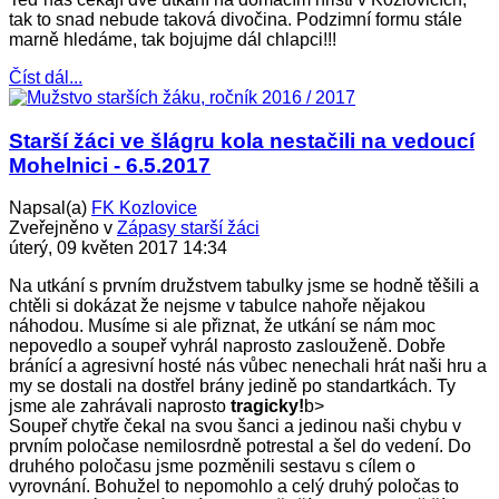
tak to snad nebude taková divočina. Podzimní formu stále
marně hledáme, tak bojujme dál chlapci!!!
Číst dál...
Starší žáci ve šlágru kola nestačili na vedoucí
Mohelnici - 6.5.2017
Napsal(a)
FK Kozlovice
Zveřejněno v
Zápasy starší žáci
úterý, 09 květen 2017 14:34
Na utkání s prvním družstvem tabulky jsme se hodně těšili a
chtěli si dokázat že nejsme v tabulce nahoře nějakou
náhodou. Musíme si ale přiznat, že utkání se nám moc
nepovedlo a soupeř vyhrál naprosto zaslouženě. Dobře
bránící a agresivní hosté nás vůbec nenechali hrát naši hru a
my se dostali na dostřel brány jedině po standartkách. Ty
jsme ale zahrávali naprosto
tragicky!
b>
Soupeř chytře čekal na svou šanci a jedinou naši chybu v
prvním poločase nemilosrdně potrestal a šel do vedení. Do
druhého poločasu jsme pozměnili sestavu s cílem o
vyrovnání. Bohužel to nepomohlo a celý druhý poločas to