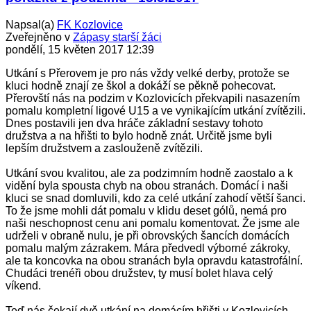
Napsal(a)
FK Kozlovice
Zveřejněno v
Zápasy starší žáci
pondělí, 15 květen 2017 12:39
Utkání s Přerovem je pro nás vždy velké derby, protože se
kluci hodně znají ze škol a dokáží se pěkně pohecovat.
Přerovští nás na podzim v Kozlovicích překvapili nasazením
pomalu kompletní ligové U15 a ve vynikajícím utkání zvítězili.
Dnes postavili jen dva hráče základní sestavy tohoto
družstva a na hřišti to bylo hodně znát. Určitě jsme byli
lepším družstvem a zaslouženě zvítězili.
Utkání svou kvalitou, ale za podzimním hodně zaostalo a k
vidění byla spousta chyb na obou stranách. Domácí i naši
kluci se snad domluvili, kdo za celé utkání zahodí větší šanci.
To že jsme mohli dát pomalu v klidu deset gólů, nemá pro
naši neschopnost cenu ani pomalu komentovat. Že jsme ale
udrželi v obraně nulu, je při obrovských šancích domácích
pomalu malým zázrakem. Mára předvedl výborné zákroky,
ale ta koncovka na obou stranách byla opravdu katastrofální.
Chudáci trenéři obou družstev, ty musí bolet hlava celý
víkend.
Teď nás čekají dvě utkání na domácím hřišti v Kozlovicích,