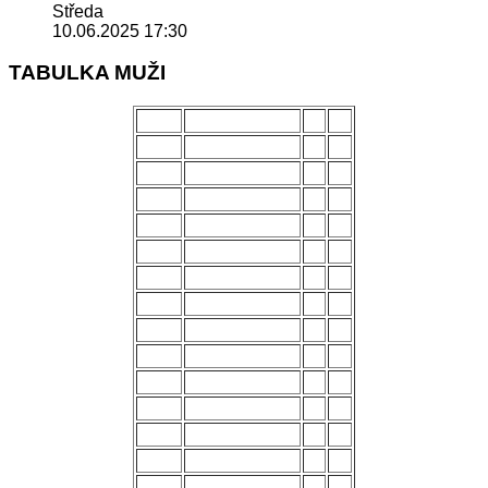
Středa
10.06.2025 17:30
TABULKA MUŽI
POŘ.
NÁZEV MUŽSTVA
Z
B
1.
Uherský Brod
28
70
2.
Kozlovice
28
56
3.
Strání
28
54
4.
Všechovice
28
53
5.
Lanžhot
28
49
6.
Slavičín
28
45
7.
Brumov
28
43
8.
Bzenec
28
42
9.
Baťov
28
37
10.
Břeclav
28
33
11.
Kroměříž B
28
27
12.
Holešov
28
24
13.
Šternberk
28
22