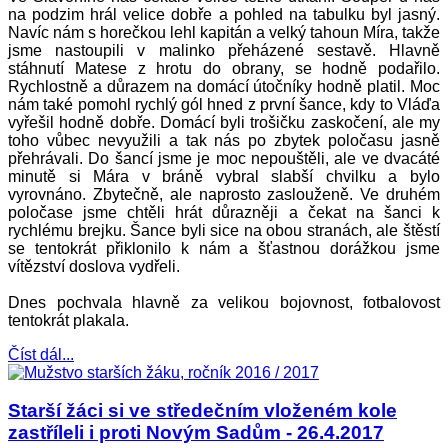
na podzim hrál velice dobře a pohled na tabulku byl jasný.
Navíc nám s horečkou lehl kapitán a velký tahoun Míra, takže
jsme nastoupili v malinko přeházené sestavě. Hlavně
stáhnutí Matese z hrotu do obrany, se hodně podařilo.
Rychlostně a důrazem na domácí útočníky hodně platil. Moc
nám také pomohl rychlý gól hned z první šance, kdy to Vláďa
vyřešil hodně dobře. Domácí byli trošičku zaskočení, ale my
toho vůbec nevyužili a tak nás po zbytek poločasu jasně
přehrávali. Do šancí jsme je moc nepouštěli, ale ve dvacáté
minutě si Mára v bráně vybral slabší chvilku a bylo
vyrovnáno. Zbytečně, ale naprosto zaslouženě. Ve druhém
poločase jsme chtěli hrát důrazněji a čekat na šanci k
rychlému brejku. Šance byli sice na obou stranách, ale štěstí
se tentokrát přiklonilo k nám a šťastnou dorážkou jsme
vítězství doslova vydřeli.
Dnes pochvala hlavně za velikou bojovnost, fotbalovost
tentokrát plakala.
Číst dál...
Starší žáci si ve středečním vloženém kole
zastříleli i proti Novým Sadům - 26.4.2017