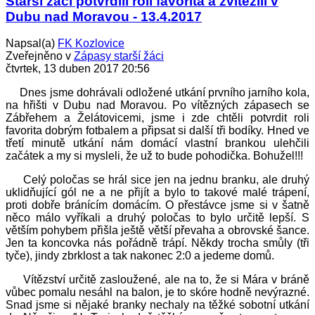
Starší žáci potvrdili roli favorita a zvítězili v
Dubu nad Moravou - 13.4.2017
Napsal(a)
FK Kozlovice
Zveřejněno v
Zápasy starší žáci
čtvrtek, 13 duben 2017 20:56
Dnes jsme dohrávali odložené utkání prvního jarního kola,
na hřišti v Dubu nad Moravou. Po vítězných zápasech se
Zábřehem a Želátovicemi, jsme i zde chtěli potvrdit roli
favorita dobrým fotbalem a připsat si další tři bodíky. Hned ve
třetí minutě utkání nám domácí vlastní brankou ulehčili
začátek a my si mysleli, že už to bude pohodička. Bohužel!!!
Celý poločas se hrál sice jen na jednu branku, ale druhý
uklidňující gól ne a ne přijít a bylo to takové malé trápení,
proti dobře bránícím domácím. O přestávce jsme si v šatně
něco málo vyříkali a druhý poločas to bylo určitě lepší. S
větším pohybem přišla ještě větší převaha a obrovské šance.
Jen ta koncovka nás pořádně trápí. Někdy trocha smůly (tři
tyče), jindy zbrklost a tak nakonec 2:0 a jedeme domů.
Vítězství určitě zasloužené, ale na to, že si Mára v bráně
vůbec pomalu nesáhl na balon, je to skóre hodně nevýrazné.
Snad jsme si nějaké branky nechaly na těžké sobotní utkání