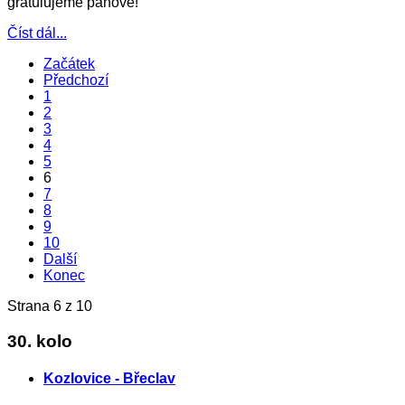
gratulujeme pánové!
Číst dál...
Začátek
Předchozí
1
2
3
4
5
6
7
8
9
10
Další
Konec
Strana 6 z 10
30. kolo
Kozlovice - Břeclav