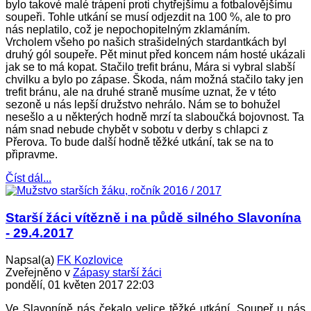
bylo takové malé trápení proti chytřejšímu a fotbalovějšímu
soupeři. Tohle utkání se musí odjezdit na 100 %, ale to pro
nás neplatilo, což je nepochopitelným zklamáním.
Vrcholem všeho po našich strašidelných stardantkách byl
druhý gól soupeře. Pět minut před koncem nám hosté ukázali
jak se to má kopat. Stačilo trefit bránu, Mára si vybral slabší
chvilku a bylo po zápase. Škoda, nám možná stačilo taky jen
trefit bránu, ale na druhé straně musíme uznat, že v této
sezoně u nás lepší družstvo nehrálo. Nám se to bohužel
nesešlo a u některých hodně mrzí ta slaboučká bojovnost. Ta
nám snad nebude chybět v sobotu v derby s chlapci z
Přerova. To bude další hodně těžké utkání, tak se na to
připravme.
Číst dál...
Starší žáci vítězně i na půdě silného Slavonína
- 29.4.2017
Napsal(a)
FK Kozlovice
Zveřejněno v
Zápasy starší žáci
pondělí, 01 květen 2017 22:03
Ve Slavoníně nás čekalo velice těžké utkání. Soupeř u nás